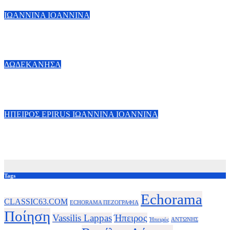
5 Ιανουαρίου, 2026
Vassilis Lappas
ΙΩΑΝΝΙΝΑ IOANNINA
Παλιό Μαυρονόρος ένα μνημείο μέσα στη φύση
17 Νοεμβρίου, 2023
Vassilis Lappas
ΔΩΔΕΚΑΝΗΣΑ
ΣΥΜΗ-ΤΟ ΑΡΧΟΝΤΟΝΗΣΙ ΤΟΥ ΑΡΧΙΠΕΛΑΓΟΥΣ
31 Μαρτίου, 2023
Vassilis Lappas
ΗΠΕΙΡΟΣ EPIRUS
ΙΩΑΝΝΙΝΑ IOANNINA
Στην καρδιά της φύσης-ΗΛΙΟΧΩΡΙ ΗΠΕΙΡΟΥ
7 Ιουλίου, 2020
Vassilis Lappas
Tags
Echorama
CLASSIC63.COM
ECHORAMA ΠΕΖΟΓΡΑΦΙΑ
Ποίηση
Vassilis Lappas
Ήπειρος
Ήπειρός
ΑΝΤΩΝΗΣ