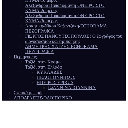
ΚΥΜΑ-1ο μέρος
Αλέξανδρου Παπαδιαμάντη-ΟΝΕΙΡΟ ΣΤΟ
ΚΥΜΑ-2ο μέρος
Αλέξανδρου Παπαδιαμάντη-ΟΝΕΙΡΟ ΣΤΟ
ΚΥΜΑ-3ο μέρος
Ασκητική-Νίκου Καζαντζάκη-ECHORAMA
ΠΕΖΟΓΡΑΦΙΑ
ΓΙΩΡΓΟΣ ΠΑΝΟΥΤΣΟΠΟΥΛΟΣ : Ο ζωγράφος του
διονυσιασμού και της ποίησης
ΔΗΜΗΤΡΗΣ ΧΑΤΖΗΣ-ECHORAMA
ΠΕΖΟΓΡΑΦΙΑ
Περιηγήσεις
Ταξίδι στον Κόσμο
Ταξίδι στην Ελλάδα
ΚΥΚΛΑΔΕΣ
ΠΕΛΟΠΟΝΝΗΣΟΣ
ΗΠΕΙΡΟΣ EPIRUS
ΙΩΑΝΝΙΝΑ IOANNINA
Σχετικά με εμάς
ΑΠΟΔΡΑΣΕΙΣ-ΟΔΟΙΠΟΡΙΚΟ