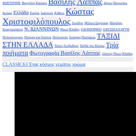
Βασίλης Λάππας
ΦΩΣΤΙΕΡΗΣ
Βαγγέλης Κάσσου
Δήμος Πωγωνίου
Κώστας
Ελλάδα
Δελφοί
Ζαγόρι
Ιωάννινα
Κύθνος
Χριστοφιλόπουλος
Λονδίνο
Μίλτου Σαχτούρη
Μανόλης
Ν. ΙΩΑΝΝΙΝΩΝ
Ἀναγνωστάκης
Νίκος Κλάδης
ΟΔΟΙΠΟΡΙΚΌ
ΟΔΥΣΣΕΑ ΕΛΥΤΗ
ΤΑΞΙΔΙ
Πελοπόννησος
Ποίηση και Εικόνα
Πολιτισμός
Σωτήρης Παστάκας
ΣΤΗΝ ΕΛΛΑΔΑ
Τρία
Τάσος Λειβαδίτης
Ταξίδι στο Κόσμο
ποιήματα
Φωτογραφία Βασίλης Λάππας
γλύπτης Νίκος Κλάδης
CLASSIC63 Ένας κόσμος γεμάτος χρώμα