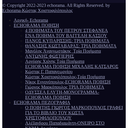
© Copyright 2022-2023 echorama. All Rights Reserved. by
Echorama-Κώστας Χριστοφιλόπουλος
Αρχική- Echorama
ECHORAMA ΠΟΙΗΣΗ
4 ΠΟΙΗΜΑΤΑ ΤΟΥ ΠΕΤΡΟΥ ΣΤΕΦΑΝΕΑ
ΕΝΑ ΠΟΙΗΜΑ ΤΟΥ ΒΑΓΓΕΛΗ ΚΑΣΣΟΥ
ΠΑΝΟΣ ΚΥΠΑΡΙΣΣΗΣ: ΤΡΙΑ ΠΟΙΗΜΑΤΑ
ΘΑΝΑΣΗΣ ΚΩΣΤΑΒΑΡΑΣ: ΤΡΙΑ ΠΟΙΗΜΑΤΑ
Μανόλης Ἀναγνωστάκης Τρία Ποιήματα
ΑΝΤΩΝΗΣ ΦΩΣΤΙΕΡΗΣ
Αργύρης Χιόνης Τρία Ποιήματα
ECHORAMA ΠΟΙΗΣΗ ΜΙΧΑΛΗΣ ΚΑΤΣΑΡΟΣ
Κώστας Γ. Παπαγεωργίου
Κώστας Χριστοφιλόπουλος-Τρία Ποιήματα
Νίκος Εγγονόπουλος-ECHORAMA ΠΟΙΗΣΗ
Γιώργος Μαρκόπουλος ΤΡΙΑ ΠΟΙΗΜΑΤΑ
ΟΔΥΣΣΕΑ ΕΛΥΤΗ-ΜΟΝΟΓΡΑΜΜΑ-
ECHORAMA ΠΟΙΗΣΗ
ECHORAMA ΠΕΖΟΓΡΑΦΙΑ
Ο ΠΟΙΗΤΗΣ ΓΙΩΡΓΟΣ ΜΑΡΚΟΠΟΥΛΟΣ ΓΡΑΦΕΙ
ΓΙΑ ΤΟ ΒΙΒΛΙΟ ΤΟΥ ΚΩΣΤΑ
ΧΡΙΣΤΟΦΙΛΟΠΟΥΛΟΥ
Αλέξανδρου Παπαδιαμάντη-ΟΝΕΙΡΟ ΣΤΟ