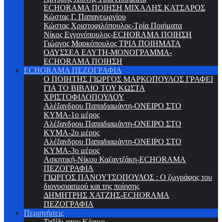
ECHORAMA ΠΟΙΗΣΗ ΜΙΧΑΛΗΣ ΚΑΤΣΑΡΟΣ
Κώστας Γ. Παπαγεωργίου
Κώστας Χριστοφιλόπουλος-Τρία Ποιήματα
Νίκος Εγγονόπουλος-ECHORAMA ΠΟΙΗΣΗ
Γιώργος Μαρκόπουλος ΤΡΙΑ ΠΟΙΗΜΑΤΑ
ΟΔΥΣΣΕΑ ΕΛΥΤΗ-ΜΟΝΟΓΡΑΜΜΑ-
ECHORAMA ΠΟΙΗΣΗ
ECHORAMA ΠΕΖΟΓΡΑΦΙΑ
Ο ΠΟΙΗΤΗΣ ΓΙΩΡΓΟΣ ΜΑΡΚΟΠΟΥΛΟΣ ΓΡΑΦΕΙ
ΓΙΑ ΤΟ ΒΙΒΛΙΟ ΤΟΥ ΚΩΣΤΑ
ΧΡΙΣΤΟΦΙΛΟΠΟΥΛΟΥ
Αλέξανδρου Παπαδιαμάντη-ΟΝΕΙΡΟ ΣΤΟ
ΚΥΜΑ-1ο μέρος
Αλέξανδρου Παπαδιαμάντη-ΟΝΕΙΡΟ ΣΤΟ
ΚΥΜΑ-2ο μέρος
Αλέξανδρου Παπαδιαμάντη-ΟΝΕΙΡΟ ΣΤΟ
ΚΥΜΑ-3ο μέρος
Ασκητική-Νίκου Καζαντζάκη-ECHORAMA
ΠΕΖΟΓΡΑΦΙΑ
ΓΙΩΡΓΟΣ ΠΑΝΟΥΤΣΟΠΟΥΛΟΣ : Ο ζωγράφος του
διονυσιασμού και της ποίησης
ΔΗΜΗΤΡΗΣ ΧΑΤΖΗΣ-ECHORAMA
ΠΕΖΟΓΡΑΦΙΑ
Περιηγήσεις
Ταξίδι στον Κόσμο