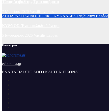
Τάσος Λειβαδίτης-Τρία ποιήματα
7 Μαρτίου, 2026
Vassilis Lappas
ΑΠΟΔΡΑΣΕΙΣ-ΟΔΟΙΠΟΡΙΚΟ
ΚΥΚΛΑΔΕΣ
Ταξίδι στην Ελλάδα
ΚΥΘΝΟΣ- Ένα κυκλαδικό όνειρο
5 Ιανουαρίου, 2026
Vassilis Lappas
Recenct post
echorama.gr
ΕΝΑ ΤΑΞΙΔΙ ΣΤΟ ΛΟΓΟ ΚΑΙ ΤΗΝ ΕΙΚΟΝΑ