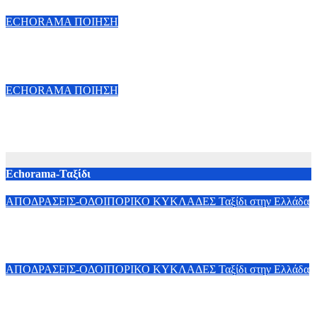
23 Δεκεμβρίου, 2025
Vassilis Lappas
ECHORAMA ΠΟΙΗΣΗ
Σωτήρης Παστάκας: Τρία ποιήματα
31 Οκτωβρίου, 2024
Vassilis Lappas
ECHORAMA ΠΟΙΗΣΗ
Κώστας Γουλιάμος: Τρία Ποιήματα
13 Νοεμβρίου, 2023
Vassilis Lappas
Echorama-Ταξίδι
ΑΠΟΔΡΑΣΕΙΣ-ΟΔΟΙΠΟΡΙΚΟ
ΚΥΚΛΑΔΕΣ
Ταξίδι στην Ελλάδα
Σαντορίνη Θήρα στο Όνειρο 1ο μέρος
29 Ιουλίου, 2026
Vassilis Lappas
ΑΠΟΔΡΑΣΕΙΣ-ΟΔΟΙΠΟΡΙΚΟ
ΚΥΚΛΑΔΕΣ
Ταξίδι στην Ελλάδα
ΚΥΘΝΟΣ- Ένα κυκλαδικό όνειρο