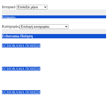
Ιστορικό
Kατηγορίες
Kατηγορίες
Echorama-Ποίηση
ECHORAMA ΠΟΙΗΣΗ
Χρήστος Ντάντος Τρία Ποιήματα
29 Ιουλίου, 2026
Vassilis Lappas
ECHORAMA ΠΟΙΗΣΗ
Τάσος Λειβαδίτης-Τρία ποιήματα
7 Μαρτίου, 2026
Vassilis Lappas
ECHORAMA ΠΟΙΗΣΗ
Μίλτος Σαχτούρης-Τρία ποιήματα