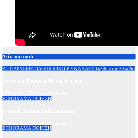
Δείτε και αυτό
ΑΠΟΔΡΑΣΕΙΣ-ΟΔΟΙΠΟΡΙΚΟ
ΚΥΚΛΑΔΕΣ
Ταξίδι στην Ελλάδα
Σαντορίνη Θήρα στο Όνειρο 1ο μέρος
29 Ιουλίου, 2026
Vassilis Lappas
ECHORAMA ΠΟΙΗΣΗ
Χρήστος Ντάντος Τρία Ποιήματα
29 Ιουλίου, 2026
Vassilis Lappas
ECHORAMA ΠΟΙΗΣΗ