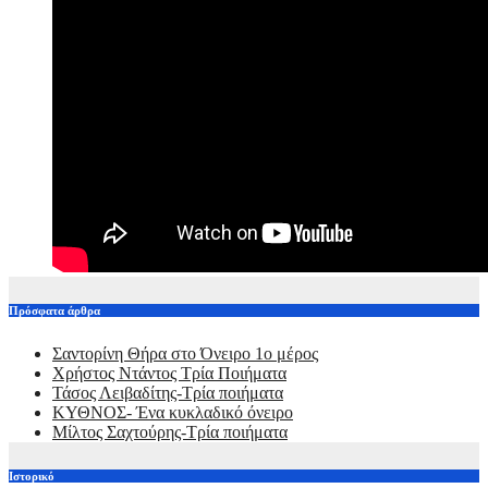
Πρόσφατα άρθρα
Σαντορίνη Θήρα στο Όνειρο 1ο μέρος
Χρήστος Ντάντος Τρία Ποιήματα
Τάσος Λειβαδίτης-Τρία ποιήματα
ΚΥΘΝΟΣ- Ένα κυκλαδικό όνειρο
Μίλτος Σαχτούρης-Τρία ποιήματα
Ιστορικό