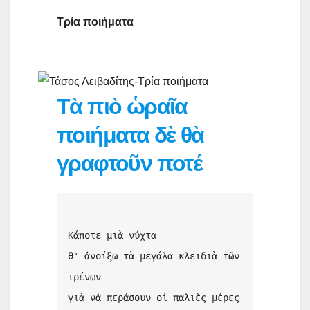
Τρία ποιήματα
Τὰ πιὸ ὡραῖα
ποιήματα δὲ θὰ
γραφτοῦν ποτέ
Κάποτε μιὰ νύχτα 
θ' ἀνοίξω τὰ μεγάλα κλειδιὰ τῶν 
τρένων 
γιὰ νὰ περάσουν οἱ παλιὲς μέρες