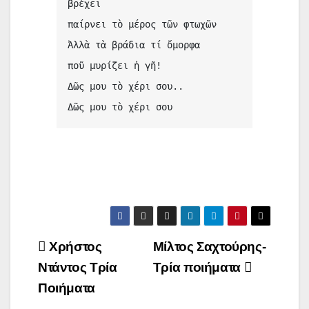
βρέχει
παίρνει τὸ μέρος τῶν φτωχῶν
Ἀλλὰ τὰ βράδια τί ὄμορφα
ποῦ μυρίζει ἡ γῆ!
Δῶς μου τὸ χέρι σου..
Δῶς μου τὸ χέρι σου
Χρήστος
Μίλτος Σαχτούρης-
Ντάντος Τρία
Τρία ποιήματα
Ποιήματα