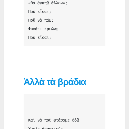
«Θὰ ἀγαπῶ ἄλλον»;
Ποῦ εἶσαι;
Ποῦ νὰ πάω;
Φυσάει κρυώνω
Ποῦ εἶσαι;
Ἀλλὰ τὰ βράδια
Καὶ νὰ ποὺ φτάσαμε ἐδῶ
Χωρὶς ἀποσκευὲς