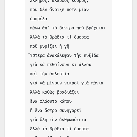
Σκληρός, ἄκαρδος κόσμος,
ποῦ δὲν ἄνοιξε ποτὲ μίαν 
ὀμπρέλα
πάνω ἀπ᾿ τὸ δέντρο ποὺ βρέχεται
Ἀλλὰ τὰ βράδια τί ὄμορφα
ποῦ μυρίζει ἡ γῆ
Ὕστερα ἀνακάλυψαν τὴν πυξίδα
γιὰ νὰ πεθαίνουν κι ἀλλοῦ
καὶ τὴν ἀπληστία
γιὰ νὰ μένουν νεκροὶ γιὰ πάντα
Ἀλλὰ καθὼς βραδιάζει
ἕνα φλάουτο κάπου
ἢ ἕνα ἄστρο συνηγορεῖ
γιὰ ὅλη τὴν ἀνθρωπότητα
Ἀλλὰ τὰ βράδια τί ὄμορφα