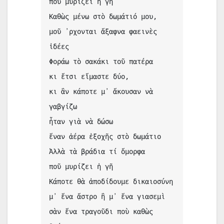
ποῦ μυρίζει ἡ γῆ
Καθὼς μένω στὸ δωμάτιό μου,
μοῦ ᾿ρχονται ἄξαφνα φαεινὲς 
ἰδέες
Φοράω τὸ σακάκι τοῦ πατέρα
κι ἔτσι εἴμαστε δύο,
κι ἂν κάποτε μ᾿ ἄκουσαν νὰ 
γαβγίζω
ἦταν γιὰ νὰ δώσω
ἕναν ἀέρα ἐξοχῆς στὸ δωμάτιο
Ἀλλὰ τὰ βράδια τί ὄμορφα
ποῦ μυρίζει ἡ γῆ
Κάποτε θὰ ἀποδίδουμε δικαιοσύνη
μ᾿ ἕνα ἄστρο ἢ μ᾿ ἕνα γιασεμὶ
σὰν ἕνα τραγοῦδι ποὺ καθὼς 