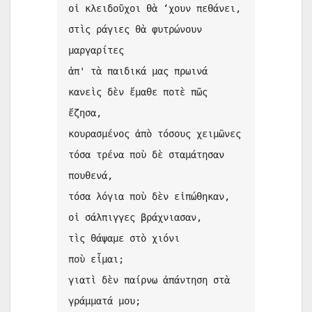
οἱ κλειδοῦχοι θὰ ‘χουν πεθάνει, 
στὶς ράγιες θὰ φυτρώνουν 
μαργαρίτες 
ἀπ' τὰ παιδικά μας πρωινά
κανεὶς δὲν ἔμαθε ποτὲ πῶς 
ἔζησα, 
κουρασμένος ἀπὸ τόσους χειμῶνες
τόσα τρένα ποὺ δὲ σταμάτησαν 
πουθενά, 
τόσα λόγια ποὺ δὲν εἰπώθηκαν,
οἱ σάλπιγγες βράχνιασαν, 
τὶς θάψαμε στὸ χιόνι
ποὺ εἶμαι; 
γιατὶ δὲν παίρνω ἀπάντηση στὰ 
γράμματά μου;