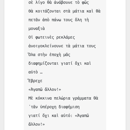
σὲ λίγο θὰ ἀνάβουνε τὸ φῶς
Θὰ κοιτάζονται στὰ μάτια καὶ θὰ 
πετᾶν ἀπὸ πάνω τους ὅλη τὴ 
μοναξιὰ
Οἱ φωτεινὲς ρεκλάμες 
ἀνοιγοκλείνουνε τὰ μάτια τους
Ὅλα στὴν ἐποχὴ μᾶς 
διαφημίζονται γιατί ὄχι καὶ 
αὐτὸ …
Ἔβρεχε
«Ἀγαπῶ ἄλλον!»
Μὲ κόκκινα πελώρια γράμματα θὰ 
᾿τᾶν ὑπέροχη διαφήμιση
γιατί ὄχι καὶ αὐτό: «Ἀγαπῶ 
ἄλλον!»