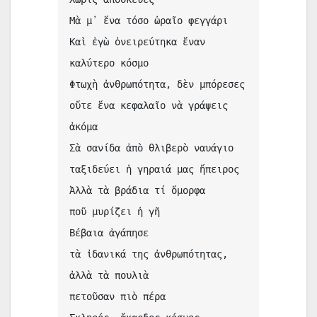
Μὰ μ᾿ ἕνα τόσο ὡραῖο φεγγάρι
Καὶ ἐγὼ ὀνειρεύτηκα ἕναν 
καλύτερο κόσμο
Φτωχὴ ἀνθρωπότητα, δὲν μπόρεσες
οὔτε ἕνα κεφαλαῖο νὰ γράψεις 
ἀκόμα
Σὰ σανίδα ἀπὸ θλιβερὸ ναυάγιο
ταξιδεύει ἡ γηραιά μας ἤπειρος
Ἀλλὰ τὰ βράδια τί ὄμορφα
ποῦ μυρίζει ἡ γῆ
Βέβαια ἀγάπησε
τὰ ἰδανικά της ἀνθρωπότητας,
ἀλλὰ τὰ πουλιὰ
πετοῦσαν πιὸ πέρα