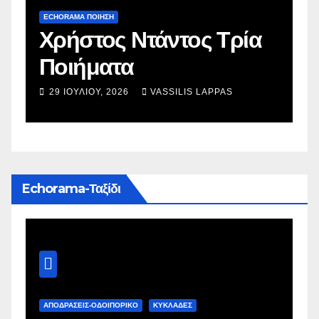
ECHORAMA ΠΟΙΗΣΗ
E
Χρήστος Ντάντος Τρία
Τ
Ποιήματα
π
29 ΙΟΥΛΊΟΥ, 2026
VASSILIS LAPPAS
Echorama-Ταξίδι
ΑΠΟΔΡΑΣΕΙΣ-ΟΔΟΙΠΟΡΙΚΟ
ΚΥΚΛΑΔΕΣ
Α