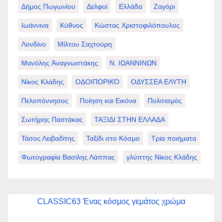
Δήμος Πωγωνίου
Δελφοί
Ελλάδα
Ζαγόρι
Ιωάννινα
Κύθνος
Κώστας Χριστοφιλόπουλος
Λονδίνο
Μίλτου Σαχτούρη
Μανόλης Ἀναγνωστάκης
Ν. ΙΩΑΝΝΙΝΩΝ
Νίκος Κλάδης
ΟΔΟΙΠΟΡΙΚΌ
ΟΔΥΣΣΕΑ ΕΛΥΤΗ
Πελοπόννησος
Ποίηση και Εικόνα
Πολιτισμός
Σωτήρης Παστάκας
ΤΑΞΙΔΙ ΣΤΗΝ ΕΛΛΑΔΑ
Τάσος Λειβαδίτης
Ταξίδι στο Κόσμο
Τρία ποιήματα
Φωτογραφία Βασίλης Λάππας
γλύπτης Νίκος Κλάδης
CLASSIC63 Ένας κόσμος γεμάτος χρώμα