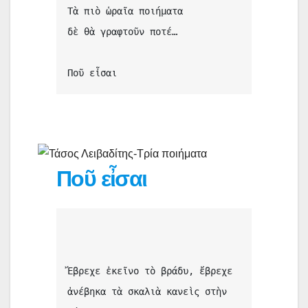
Τὰ πιὸ ὡραῖα ποιήματα 
δὲ θὰ γραφτοῦν ποτέ…
Ποῦ εἶσαι
Ποῦ εἶσαι
Ἔβρεχε ἐκεῖνο τὸ βράδυ, ἔβρεχε
ἀνέβηκα τὰ σκαλιὰ κανεὶς στὴν 