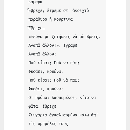
κάμαρα
Ἔβρεχε; ἔτρεμε στ᾿ ἀνοιχτὸ 
παράθυρο ἡ κουρτίνα
Ἔβρεχε…
«Φεύγω μὴ ζητήσεις νὰ μὲ βρεῖς. 
Ἀγαπῶ ἄλλον!», ἔγραφε
Ἀγαπῶ ἄλλον;
Ποῦ εἶσαι; Ποῦ νὰ πάω;
Φυσάει, κρυώνω;
Ποῦ εἶσαι; Ποῦ νὰ πάω;
Φυσάει, κρυώνω;
Οἱ δρόμοι λασπωμένοι, κίτρινα 
φῶτα, ἔβρεχε
Ζευγάρια ἀγκαλιασμένα κάτω ἀπ᾿ 
τὶς ὀμπρέλες τους