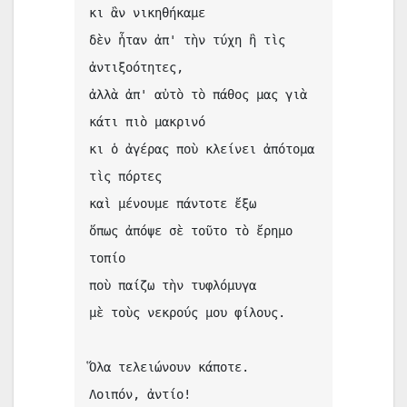
κι ἂν νικηθήκαμε 
δὲν ἦταν ἀπ' τὴν τύχη ἢ τὶς 
ἀντιξοότητες, 
ἀλλὰ ἀπ' αὐτὸ τὸ πάθος μας γιὰ 
κάτι πιὸ μακρινό
κι ὁ ἀγέρας ποὺ κλείνει ἀπότομα 
τὶς πόρτες 
καὶ μένουμε πάντοτε ἔξω
ὅπως ἀπόψε σὲ τοῦτο τὸ ἔρημο 
τοπίο 
ποὺ παίζω τὴν τυφλόμυγα 
μὲ τοὺς νεκρούς μου φίλους.
Ὅλα τελειώνουν κάποτε. 
Λοιπόν, ἀντίο! 