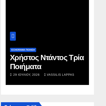
ECHORAMA ΠΟΙΗΣΗ
ECHORAM
Χρήστος Ντάντος Τρία
Τάσ
Ποιήματα
Τρί
29 ΙΟΥΛΊΟΥ, 2026
VASSILIS LAPPAS
7 ΜΑΡ