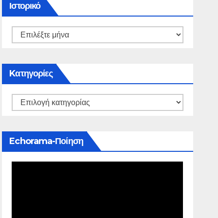
Ιστορικό
Kατηγορίες
Echorama-Ποίηση