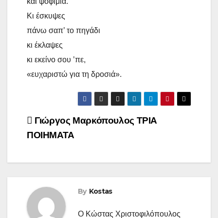
και ψοφίμια.
Κι έσκυψες
πάνω σαπ’ το πηγάδι
κι έκλαψες
κι εκείνο σου ’πε,
«ευχαριστώ για τη δροσιά».
Γιώργος Μαρκόπουλος ΤΡΙΑ
ΠΟΙΗΜΑΤΑ
By
Kostas
Ο Κώστας Χριστοφιλόπουλος