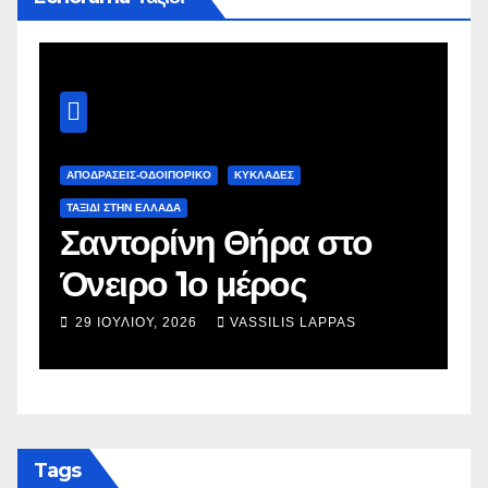
ΑΠΟΔΡΑΣΕΙΣ-ΟΔΟΙΠΟΡΙΚΟ
ΚΥΚΛΑΔΕΣ
Α
ΤΑΞΊΔΙ ΣΤΗΝ ΕΛΛΆΔΑ
Τ
Σαντορίνη Θήρα στο
Όνειρο 1ο μέρος
κ
29 ΙΟΥΛΊΟΥ, 2026
VASSILIS LAPPAS
Tags