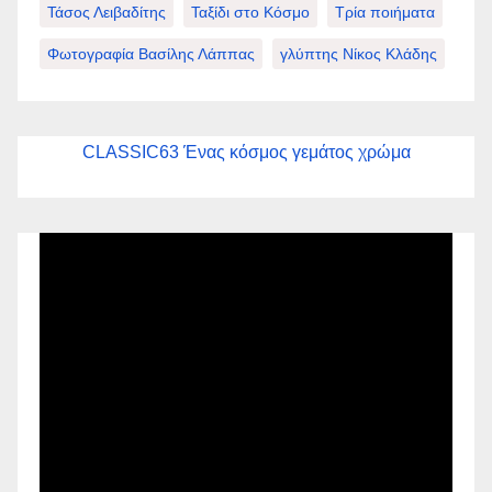
Τάσος Λειβαδίτης
Ταξίδι στο Κόσμο
Τρία ποιήματα
Φωτογραφία Βασίλης Λάππας
γλύπτης Νίκος Κλάδης
CLASSIC63 Ένας κόσμος γεμάτος χρώμα