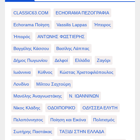
CLASSIC63.COM
ECHORAMA ΠΕΖΟΓΡΑΦΙΑ
Echorama Ποίηση
Vassilis Lappas
Ήπειρος
Ήπειρός
ΑΝΤΩΝΗΣ ΦΩΣΤΙΕΡΗΣ
Βαγγέλης Κάσσου
Βασίλης Λάππας
Δήμος Πωγωνίου
Δελφοί
Ελλάδα
Ζαγόρι
Ιωάννινα
Κύθνος
Κώστας Χριστοφιλόπουλος
Λονδίνο
Μίλτου Σαχτούρη
Μανόλης Ἀναγνωστάκης
Ν. ΙΩΑΝΝΙΝΩΝ
Νίκος Κλάδης
ΟΔΟΙΠΟΡΙΚΌ
ΟΔΥΣΣΕΑ ΕΛΥΤΗ
Πελοπόννησος
Ποίηση και Εικόνα
Πολιτισμός
Σωτήρης Παστάκας
ΤΑΞΙΔΙ ΣΤΗΝ ΕΛΛΑΔΑ