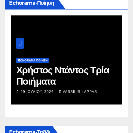
Echorama-Ποίηση
ECHORAMA ΠΟΙΗΣΗ
E
Χρήστος Ντάντος Τρία
Τ
Ποιήματα
π
29 ΙΟΥΛΊΟΥ, 2026
VASSILIS LAPPAS
Echorama-Ταξίδι