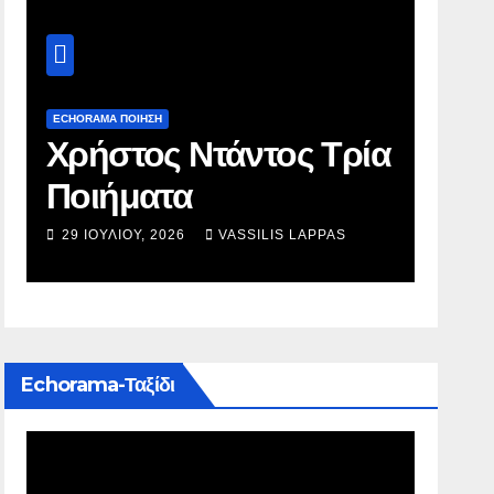
ECHORAMA ΠΟΙΗΣΗ
ECHORAM
Χρήστος Ντάντος Τρία
Τάσ
Ποιήματα
Τρί
29 ΙΟΥΛΊΟΥ, 2026
VASSILIS LAPPAS
7 ΜΑΡ
Echorama-Ταξίδι